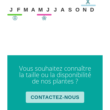
J
F
M
A
M
J
J
A
S
O
N
D
Vous souhaitez connaître
la taille ou la disponibilité
de nos plantes ?
CONTACTEZ-NOUS