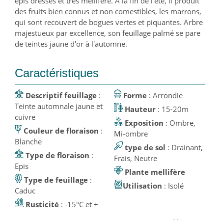
épis dressés et très mellifère. A la fin de l'été, il produit
des fruits bien connus et non comestibles, les marrons,
qui sont recouvert de bogues vertes et piquantes. Arbre
majestueux par excellence, son feuillage palmé se pare
de teintes jaune d'or à l'automne.
Caractéristiques
Descriptif feuillage
:
Forme
: Arrondie
Teinte automnale jaune et
Hauteur
: 15-20m
cuivre
Exposition
: Ombre,
Couleur de floraison
:
Mi-ombre
Blanche
type de sol
: Drainant,
Type de floraison
:
Frais, Neutre
Epis
Plante mellifère
Type de feuillage
:
Utilisation
: Isolé
Caduc
Rusticité
: -15°C et +