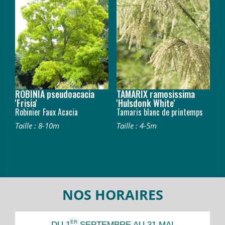
ROBINIA pseudoacacia
TAMARIX ramosissima
'Frisia'
'Hulsdonk White'
Robinier Faux Acacia
Tamaris blanc de printemps
Taille : 8-10m
Taille : 4-5m
NOS HORAIRES
ER
DU 1
SEPTEMBRE AU 31 MAI