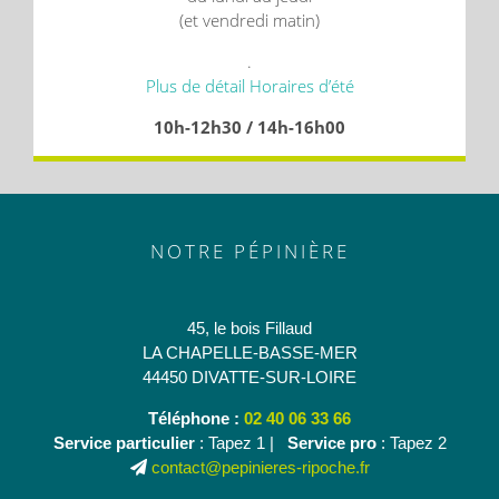
(et vendredi matin)
.
Plus de détail Horaires d’été
10h-12h30 / 14h-16h00
NOTRE PÉPINIÈRE
45, le bois Fillaud
LA CHAPELLE-BASSE-MER
44450 DIVATTE-SUR-LOIRE
Téléphone :
02 40 06 33 66
Service particulier
: Tapez 1 |
Service pro
: Tapez 2
contact@pepinieres-ripoche.fr