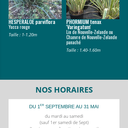
HESPERALOE parviflora
PHORMIUM tenax
'Variegatum'
Yucca rouge
Lin de Nouvelle-Zelande ou
Taille : 1-1.20m
Chanvre de Nouvelle-Zelande
panaché
Taille : 1.40-1.60m
NOS HORAIRES
ER
DU 1
SEPTEMBRE AU 31 MAI
du mardi au samedi
(sauf 1er samedi de Sept)