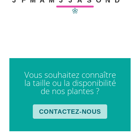
J
F
M
A
M
J
J
A
S
O
N
D
Vous souhaitez connaître
la taille ou la disponibilité
de nos plantes ?
CONTACTEZ-NOUS