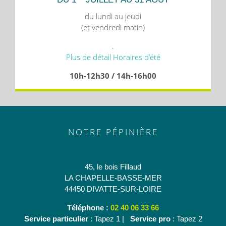
du lundi au jeudi
(et vendredi matin)
.
Plus de détail Horaires d’été
10h-12h30 / 14h-16h00
NOTRE PÉPINIÈRE
45, le bois Fillaud
LA CHAPELLE-BASSE-MER
44450 DIVATTE-SUR-LOIRE
Téléphone :
02 40 06 33 66
Service particulier
: Tapez 1 |
Service pro
: Tapez 2