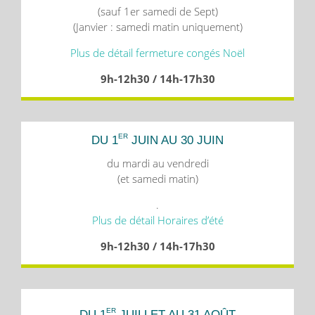
(sauf 1er samedi de Sept)
(Janvier : samedi matin uniquement)
Plus de détail fermeture congés Noël
9h-12h30 / 14h-17h30
ER
DU 1
JUIN AU 30 JUIN
du mardi au vendredi
(et samedi matin)
.
Plus de détail Horaires d’été
9h-12h30 / 14h-17h30
ER
DU 1
JUILLET AU 31 AOÛT