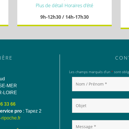
Plus de détail Horaires d’été
9h-12h30 / 14h-17h30
IÈRE
CON
Les champs marqués d’un
*
sont oblig
aud
SE-MER
R-LOIRE
06 33 66
ervice pro
: Tapez 2
ripoche.fr