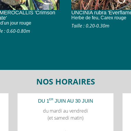
MEROCALLIS 'Crimson
UNCINIA rubra 'Everflame
ate'
Herbe de feu, Carex rouge
 d'un jour rouge
Taille : 0.20-0.30m
lle : 0.60-0.80m
NOS HORAIRES
ER
DU 1
JUIN AU 30 JUIN
du mardi au vendredi
(et samedi matin)
.