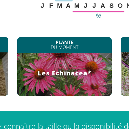
J
F
M
A
M
J
J
A
S
O
PLANTE
DU MOMENT
Les Echinacea*
connaître la taille ou la disponibilité 