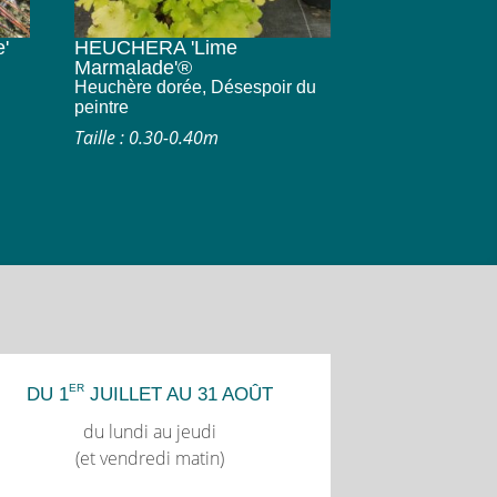
'
HEUCHERA 'Lime
Marmalade'®
Heuchère dorée, Désespoir du
peintre
Taille : 0.30-0.40m
ER
DU 1
JUILLET AU 31 AOÛT
du lundi au jeudi
(et vendredi matin)