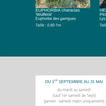
EUPHORBIA characias
HE
'Wulfenii'
Pir
Euphorbe des garrigues
Lys
Taille : 0.80-1m
Tai
ER
DU 1
SEPTEMBRE AU 31 MAI
du mardi au samedi
(sauf 1er samedi de Sept)
(Janvier : samedi matin uniquement)