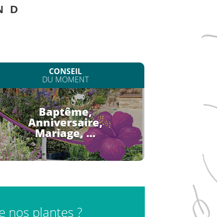
N
D
CONSEIL
DU MOMENT
Baptême,
Anniversaire,
Mariage, …
de nos plantes ?