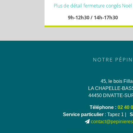
Plus de détail fermeture congés Noël
9h-12h30 / 14h-17h30
NOTRE PÉPIN
45, le bois Fill
LA CHAPELLE-BAS
44450 DIVATTE-SU
Téléphone :
02 40 
Service particulier
: Tapez 1 |
S
contact@pepinieres-