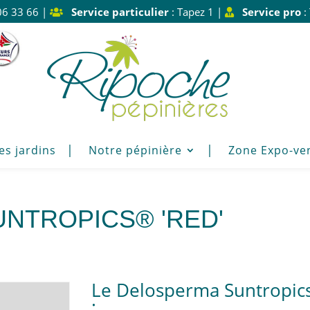
06 33 66 |
Service particulier
: Tapez 1 |
Service pro
:
es jardins
Notre pépinière
Zone Expo-ve
NTROPICS® 'RED'
Le Delosperma Suntropics
: