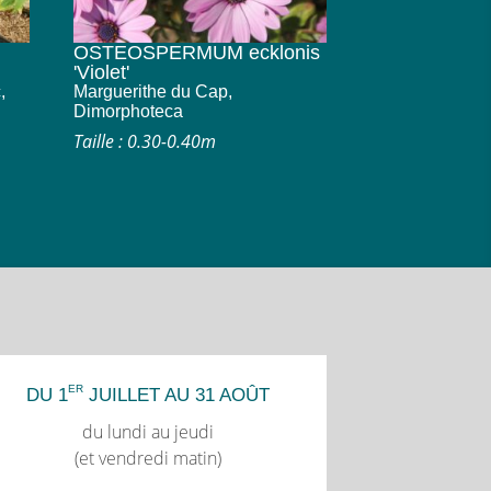
OSTEOSPERMUM ecklonis
'Violet'
,
Marguerithe du Cap,
Dimorphoteca
Taille : 0.30-0.40m
ER
DU 1
JUILLET AU 31 AOÛT
du lundi au jeudi
(et vendredi matin)