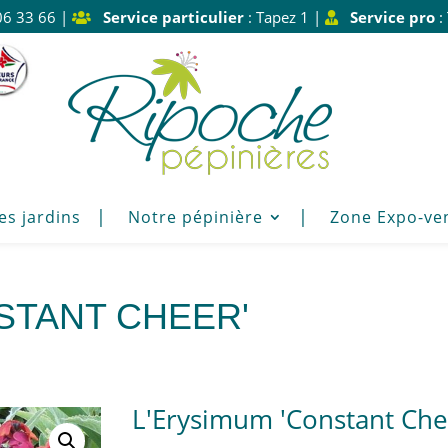
06 33 66 |
Service particulier
: Tapez 1 |
Service pro
:
es jardins
Notre pépinière
Zone Expo-ve
STANT CHEER'
L'Erysimum 'Constant Che