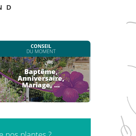
N
D
CONSEIL
DU MOMENT
Baptême,
Anniversaire,
Mariage, …
de nos plantes ?