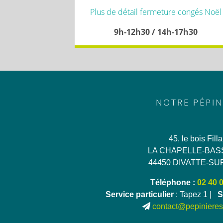
Plus de détail fermeture congés Noël
9h-12h30 / 14h-17h30
NOTRE PÉPIN
45, le bois Fill
LA CHAPELLE-BAS
44450 DIVATTE-SU
Téléphone :
02 40 
Service particulier
: Tapez 1 |
S
contact@pepinieres-