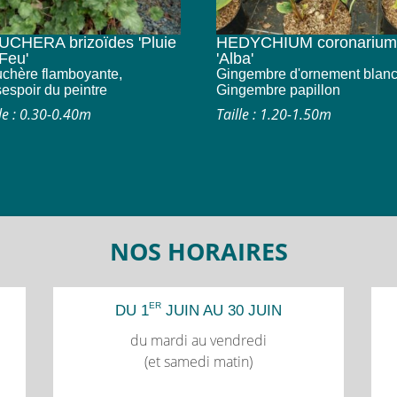
CHERA brizoïdes 'Pluie
HEDYCHIUM coronarium
Feu'
'Alba'
chère flamboyante,
Gingembre d'ornement blanc
espoir du peintre
Gingembre papillon
lle : 0.30-0.40m
Taille : 1.20-1.50m
NOS HORAIRES
ER
DU 1
JUIN AU 30 JUIN
du mardi au vendredi
(et samedi matin)