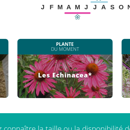
J
F
M
A
M
J
J
A
S
O
PLANTE
DU MOMENT
Les Echinacea*
connaître la taille ou la disponibilité 