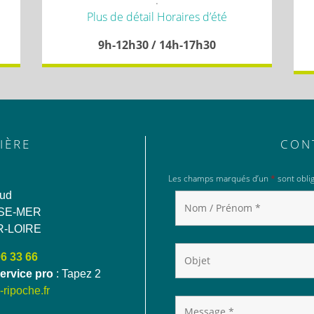
.
Plus de détail Horaires d’été
9h-12h30 / 14h-17h30
IÈRE
CON
Les champs marqués d’un
*
sont oblig
aud
SE-MER
R-LOIRE
06 33 66
ervice pro
: Tapez 2
ripoche.fr