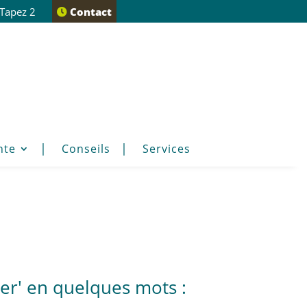
 Tapez 2
Contact
nte
Conseils
Services
er' en quelques mots :