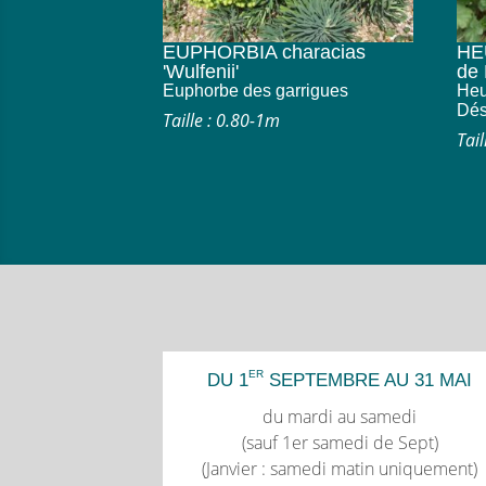
EUPHORBIA characias
HEU
'Wulfenii'
de 
Euphorbe des garrigues
Heu
Dés
Taille : 0.80-1m
Tai
ER
DU 1
SEPTEMBRE AU 31 MAI
du mardi au samedi
(sauf 1er samedi de Sept)
(Janvier : samedi matin uniquement)