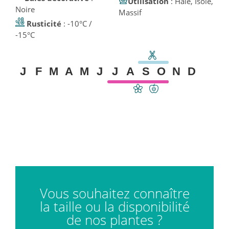
Utilisation
: Haie, Isolé,
Noire
Massif
Rusticité
: -10°C /
-15°C
J
F
M
A
M
J
J
A
S
O
N
D
Vous souhaitez connaître
la taille ou la disponibilité
de nos plantes ?