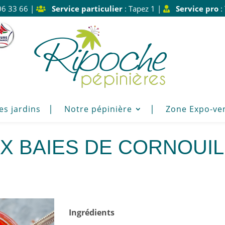
06 33 66 |
Service particulier
: Tapez 1 |
Service pro
:
es jardins
Notre pépinière
Zone Expo-ve
x baies de Cornoui
Ingrédients