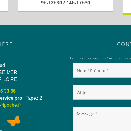
9h-12h30 / 14h-17h30
IÈRE
CON
Les champs marqués d’un
*
sont oblig
aud
SE-MER
R-LOIRE
06 33 66
ervice pro
: Tapez 2
ripoche.fr