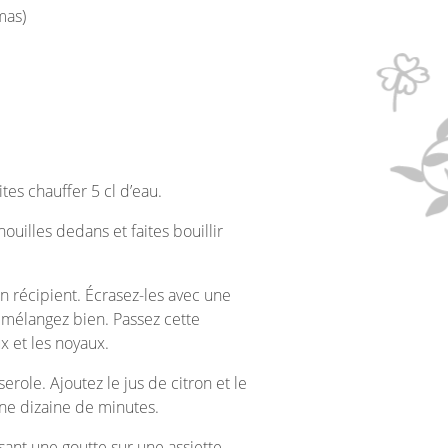
mas)
ites chauffer 5 cl d’eau.
nouilles dedans et faites bouillir
un récipient. Écrasez-les avec une
et mélangez bien. Passez cette
x et les noyaux.
role. Ajoutez le jus de citron et le
une dizaine de minutes.
rsant une goutte sur une assiette