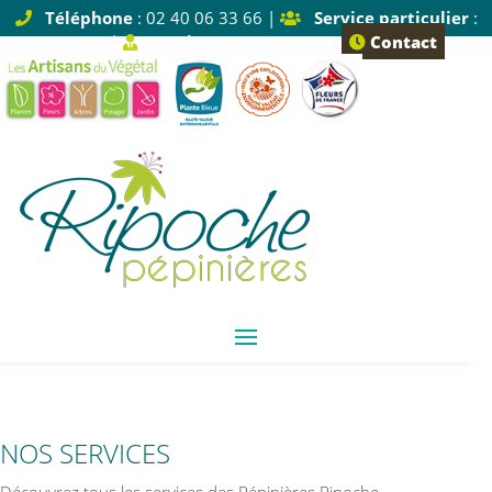
Téléphone
: 02 40 06 33 66 |
Service particulier
:
Tapez 1 |
Service pro
: Tapez 2
Contact
NOS SERVICES