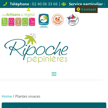
Téléphone
: 02 40 06 33 66 |
Service particulier
:
Tapez 1 |
Service pro
: Tapez 2
Contact
Home
/ Plantes vivaces