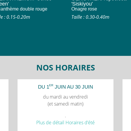
een'
'Siskiyou'
ianthème double rouge
Onagre rose
lle : 0.15-0.20m
Taille : 0.30-0.40m
NOS HORAIRES
ER
DU 1
JUIN AU 30 JUIN
du mardi au vendredi
(et samedi matin)
.
Plus de détail Horaires d’été