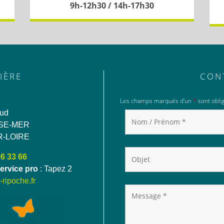
9h-12h30 / 14h-17h30
IÈRE
CON
Les champs marqués d’un
*
sont oblig
aud
SE-MER
R-LOIRE
06 33 66
ervice pro
: Tapez 2
ripoche.fr