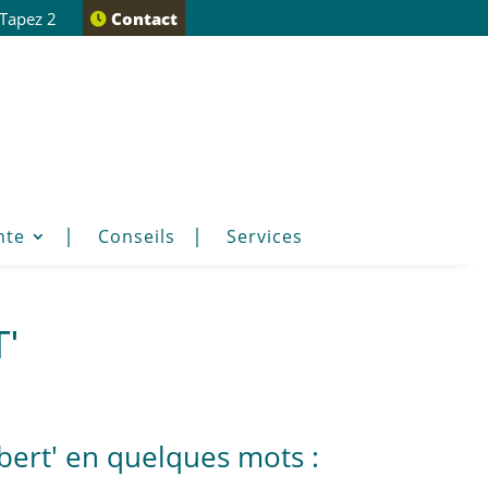
 Tapez 2
Contact
nte
Conseils
Services
'
ert' en quelques mots :