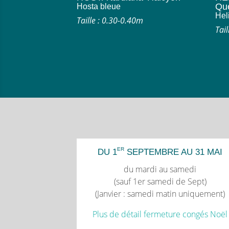
Qu
Hosta bleue
Hel
Taille : 0.30-0.40m
Tai
ER
DU 1
SEPTEMBRE AU 31 MAI
du mardi au samedi
(sauf 1er samedi de Sept)
(Janvier : samedi matin uniquement)
Plus de détail fermeture congés Noël