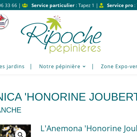
06 33 66 |
Service particulier
: Tapez 1 |
Service pro
:
es jardins
Notre pépinière
Zone Expo-ve
ICA 'HONORINE JOUBERT
ANCHE
L'Anemona 'Honorine Joub