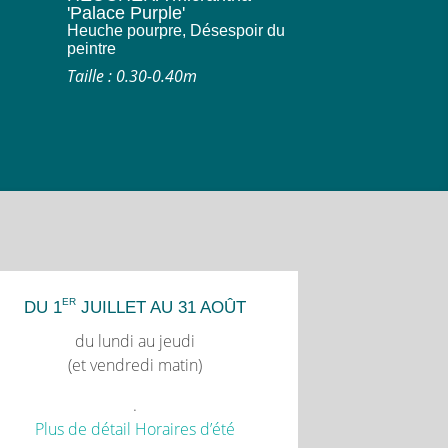
'Palace Purple'
Heuche pourpre, Désespoir du
peintre
Taille : 0.30-0.40m
ER
DU 1
JUILLET AU 31 AOÛT
du lundi au jeudi
(et vendredi matin)
.
Plus de détail Horaires d’été