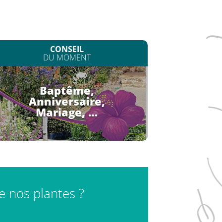
CONSEIL
DU MOMENT
Baptême,
Anniversaire,
Mariage, …
de nos plantes ?