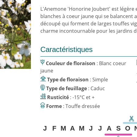
L'Anemone 'Honorine Joubert' est légère e
blanches à coeur jaune qui se balancent au
découpé qui forment de larges touffes vi
charme incontournable pour les jardins 
Caractéristiques
Couleur de floraison
: Blanc coeur
jaune
Type de floraison
: Simple
Type de feuillage
: Caduc
Rusticité
: -15°C et +
Forme
: Touffe dressée
J
F
M
A
M
J
J
A
S
O