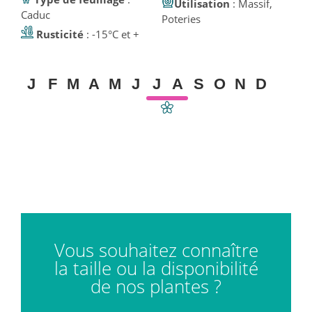
Utilisation
: Massif,
Caduc
Poteries
Rusticité
: -15°C et +
J
F
M
A
M
J
J
A
S
O
N
D
Vous souhaitez connaître
la taille ou la disponibilité
de nos plantes ?