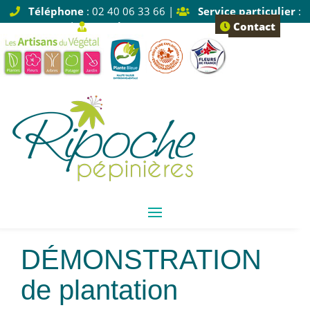
Téléphone
: 02 40 06 33 66 |
Service particulier
:
Tapez 1 |
Service pro
: Tapez 2
Contact
Démonstration
de plantation