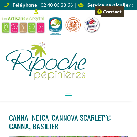
Téléphone
: 02 40 06 33 66 |
Service particulier
:
Tapez 1 |
Service pro
: Tapez 2
Contact
CANNA INDICA 'CANNOVA SCARLET'®
CANNA, BASILIER