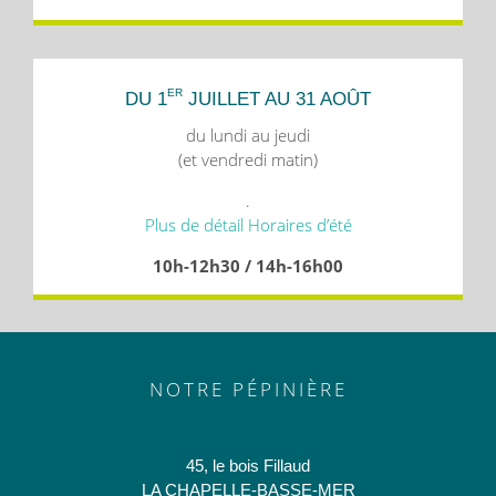
ER
DU 1
JUILLET AU 31 AOÛT
du lundi au jeudi
(et vendredi matin)
.
Plus de détail Horaires d’été
10h-12h30 / 14h-16h00
NOTRE PÉPINIÈRE
45, le bois Fillaud
LA CHAPELLE-BASSE-MER