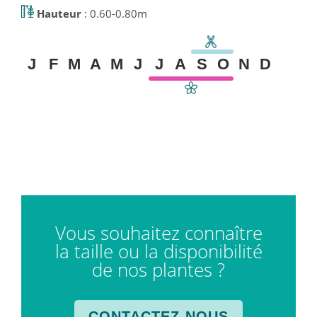
Hauteur
: 0.60-0.80m
J
F
M
A
M
J
J
A
S
O
N
D
Vous souhaitez connaître
la taille ou la disponibilité
de nos plantes ?
CONTACTEZ-NOUS