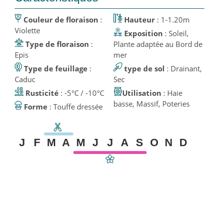
Couleur de floraison
:
Hauteur
: 1-1.20m
Violette
Exposition
: Soleil,
Type de floraison
:
Plante adaptée au Bord de
Epis
mer
Type de feuillage
:
type de sol
: Drainant,
Caduc
Sec
Rusticité
: -5°C / -10°C
Utilisation
: Haie
basse, Massif, Poteries
Forme
: Touffe dressée
J
F
M
A
M
J
J
A
S
O
N
D