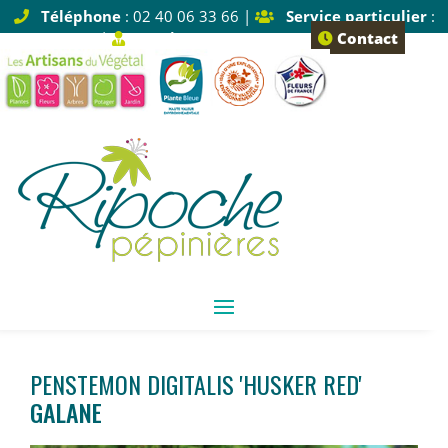
Téléphone
: 02 40 06 33 66 |
Service particulier
:
Tapez 1 |
Service pro
: Tapez 2
Contact
PENSTEMON DIGITALIS 'HUSKER RED'
GALANE