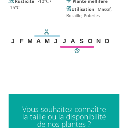
Rusticité
: -10°C /
Plante mellifère
-15°C
Utilisation
: Massif,
Rocaille, Poteries
J
F
M
A
M
J
J
A
S
O
N
D
Vous souhaitez connaître
la taille ou la disponibilité
de nos plantes ?