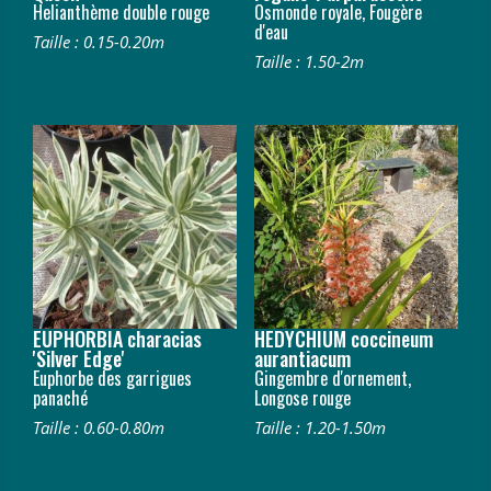
Helianthème double rouge
Osmonde royale, Fougère
d'eau
Taille : 0.15-0.20m
Taille : 1.50-2m
EUPHORBIA characias
HEDYCHIUM coccineum
'Silver Edge'
aurantiacum
Euphorbe des garrigues
Gingembre d'ornement,
panaché
Longose rouge
Taille : 0.60-0.80m
Taille : 1.20-1.50m