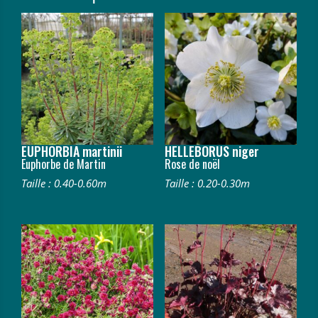
EUPHORBIA martinii
HELLEBORUS niger
Euphorbe de Martin
Rose de noël
Taille : 0.40-0.60m
Taille : 0.20-0.30m