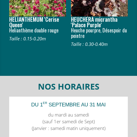
HELIANTHEMUM 'Cerise
HEUCHERA micrantha
Queen'
'Palace Purple'
Helianthème double rouge
Heuche pourpre, Désespoir du
peintre
Taille : 0.15-0.20m
Taille : 0.30-0.40m
NOS HORAIRES
ER
DU 1
SEPTEMBRE AU 31 MAI
du mardi au samedi
(sauf 1er samedi de Sept)
(Janvier : samedi matin uniquement)