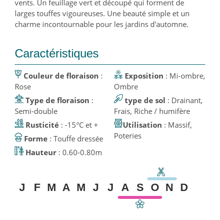
vents. Un feuillage vert et découpé qui forment de
larges touffes vigoureuses. Une beauté simple et un
charme incontournable pour les jardins d'automne.
Caractéristiques
Couleur de floraison
:
Exposition
: Mi-ombre,
Rose
Ombre
Type de floraison
:
type de sol
: Drainant,
Semi-double
Frais, Riche / humifère
Rusticité
: -15°C et +
Utilisation
: Massif,
Poteries
Forme
: Touffe dressée
Hauteur
: 0.60-0.80m
J
F
M
A
M
J
J
A
S
O
N
D