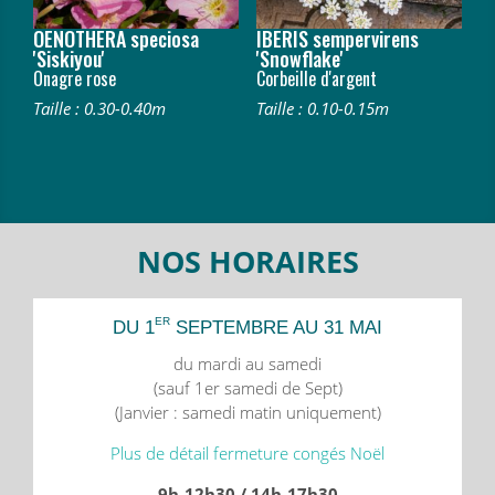
OENOTHERA speciosa
IBERIS sempervirens
'Siskiyou'
'Snowflake'
Onagre rose
Corbeille d'argent
Taille : 0.30-0.40m
Taille : 0.10-0.15m
NOS HORAIRES
ER
DU 1
SEPTEMBRE AU 31 MAI
du mardi au samedi
(sauf 1er samedi de Sept)
(Janvier : samedi matin uniquement)
Plus de détail fermeture congés Noël
9h-12h30 / 14h-17h30