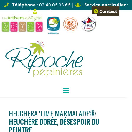
Téléphone
: 02 40 06 33 66 |
Service particulier
:
Tapez 1 |
Service pro
: Tapez 2
Contact
HEUCHERA 'LIME MARMALADE'®
HEUCHÈRE DORÉE, DÉSESPOIR DU
PEINTRE