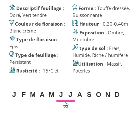
Descriptif feuillage
:
Forme
: Touffe dressée,
Doré, Vert tendre
Buissonnante
Couleur de floraison
:
Hauteur
: 0.30-0.40m
Blanc crème
Exposition
: Ombre,
Type de floraison
:
Mi-ombre
Epis
type de sol
: Frais,
Type de feuillage
:
Humide, Riche / humifère
Persistant
Utilisation
: Massif,
Rusticité
: -15°C et +
Poteries
J
F
M
A
M
J
J
A
S
O
N
D