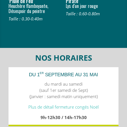
'Pluie de Feu'
Pirate'
Heuchère flamboyante,
Lys d'un jour rouge
Désespoir du peintre
Taille : 0.60-0.80m
Taille : 0.30-0.40m
NOS HORAIRES
ER
DU 1
SEPTEMBRE AU 31 MAI
du mardi au samedi
(sauf 1er samedi de Sept)
(Janvier : samedi matin uniquement)
Plus de détail fermeture congés Noël
9h-12h30 / 14h-17h30