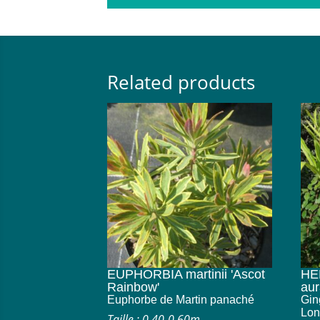
Related products
EUPHORBIA martinii 'Ascot
HE
Rainbow'
aur
Euphorbe de Martin panaché
Gin
Lon
Taille : 0.40-0.60m