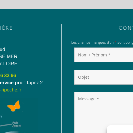
IÈRE
CON
Les champs marqués d’un
*
sont oblig
aud
SE-MER
R-LOIRE
06 33 66
ervice pro
: Tapez 2
ripoche.fr