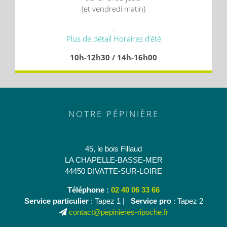
(et vendredi matin)
.
Plus de détail Horaires d’été
10h-12h30 / 14h-16h00
NOTRE PÉPINIÈRE
45, le bois Fillaud
LA CHAPELLE-BASSE-MER
44450 DIVATTE-SUR-LOIRE
Téléphone :
02 40 06 33 66
Service particulier
: Tapez 1 |
Service pro
: Tapez 2
contact@pepinieres-ripoche.fr