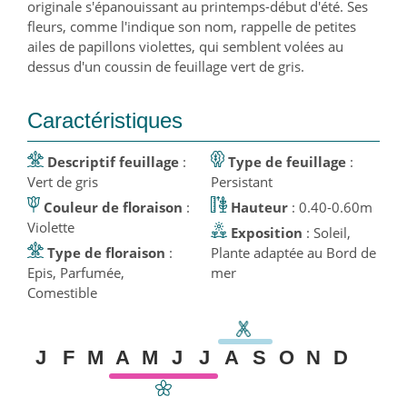
originale s'épanouissant au printemps-début d'été. Ses
fleurs, comme l'indique son nom, rappelle de petites
ailes de papillons violettes, qui semblent volées au
dessus d'un coussin de feuillage vert de gris.
Caractéristiques
Descriptif feuillage
:
Type de feuillage
:
Vert de gris
Persistant
Couleur de floraison
:
Hauteur
: 0.40-0.60m
Violette
Exposition
: Soleil,
Type de floraison
:
Plante adaptée au Bord de
Epis, Parfumée,
mer
Comestible
J
F
M
A
M
J
J
A
S
O
N
D