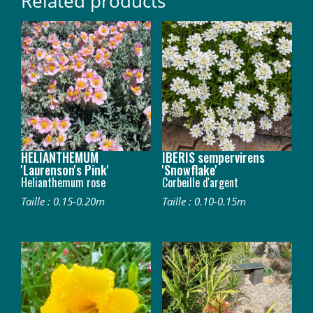
Related products
HELIANTHEMUM
IBERIS sempervirens
'Laurenson's Pink'
'Snowflake'
Helianthemum rose
Corbeille d'argent
Taille : 0.15-0.20m
Taille : 0.10-0.15m