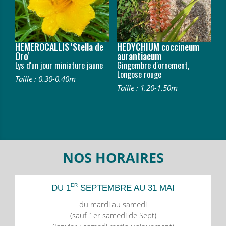
HEMEROCALLIS 'Stella de
HEDYCHIUM coccineum
Oro'
aurantiacum
Lys d'un jour miniature jaune
Gingembre d'ornement,
Longose rouge
Taille : 0.30-0.40m
Taille : 1.20-1.50m
NOS HORAIRES
ER
DU 1
SEPTEMBRE AU 31 MAI
du mardi au samedi
(sauf 1er samedi de Sept)