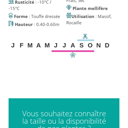
Frais, Sec
Rusticité
: -10°C /
-15°C
Plante mellifère
Forme
: Touffe dressée
Utilisation
: Massif,
Rocaille
Hauteur
: 0.40-0.60m
J
F
M
A
M
J
J
A
S
O
N
D
Vous souhaitez connaître
la taille ou la disponibilité