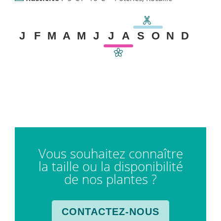
J
F
M
A
M
J
J
A
S
O
N
D
Vous souhaitez connaître
la taille ou la disponibilité
de nos plantes ?
CONTACTEZ-NOUS