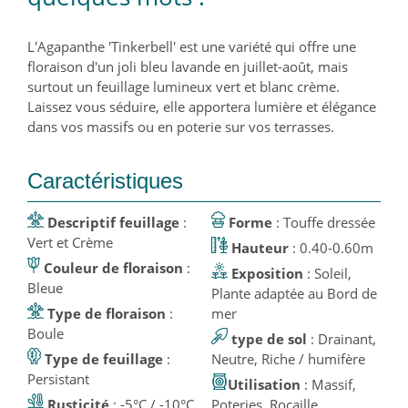
L'Agapanthe 'Tinkerbell' est une variété qui offre une
floraison d'un joli bleu lavande en juillet-août, mais
surtout un feuillage lumineux vert et blanc crème.
Laissez vous séduire, elle apportera lumière et élégance
dans vos massifs ou en poterie sur vos terrasses.
Caractéristiques
Descriptif feuillage
:
Forme
: Touffe dressée
Vert et Crème
Hauteur
: 0.40-0.60m
Couleur de floraison
:
Exposition
: Soleil,
Bleue
Plante adaptée au Bord de
Type de floraison
:
mer
Boule
type de sol
: Drainant,
Type de feuillage
:
Neutre, Riche / humifère
Persistant
Utilisation
: Massif,
Rusticité
: -5°C / -10°C
Poteries, Rocaille