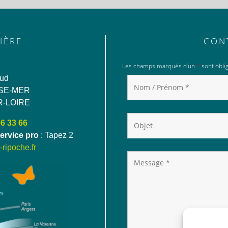
IÈRE
CON
Les champs marqués d’un
*
sont oblig
aud
SE-MER
R-LOIRE
06 33 66
ervice pro
: Tapez 2
ripoche.fr