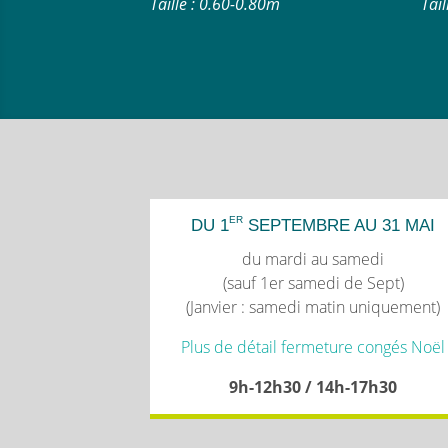
Taille : 0.60-0.80m
Tai
ER
DU 1
SEPTEMBRE AU 31 MAI
du mardi au samedi
(sauf 1er samedi de Sept)
(Janvier : samedi matin uniquement)
Plus de détail fermeture congés Noël
9h-12h30 / 14h-17h30