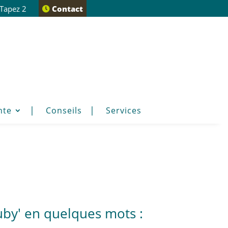
 Tapez 2
Contact
nte
Conseils
Services
uby' en quelques mots :