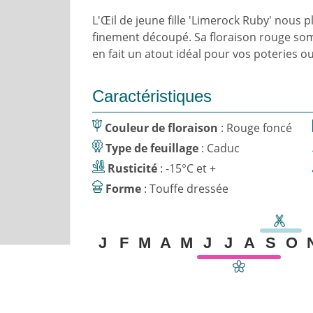
L'Œil de jeune fille 'Limerock Ruby' nous p
finement découpé. Sa floraison rouge so
en fait un atout idéal pour vos poteries o
Caractéristiques
Couleur de floraison
: Rouge foncé
Type de feuillage
: Caduc
Rusticité
: -15°C et +
Forme
: Touffe dressée
J
F
M
A
M
J
J
A
S
O