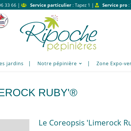
06 33 66 |
Service particulier
: Tapez 1 |
Service pro
:
es jardins
Notre pépinière
Zone Expo-ve
MEROCK RUBY'®
Le Coreopsis 'Limerock R