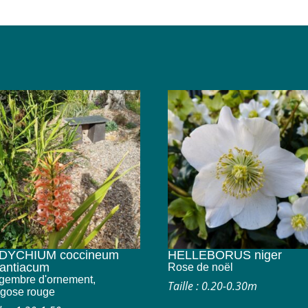
DYCHIUM coccineum
HELLEBORUS niger
antiacum
Rose de noël
gembre d'ornement,
Taille : 0.20-0.30m
gose rouge