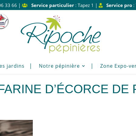
06 33 66 |
Service particulier
: Tapez 1 |
Service pro
:
es jardins
Notre pépinière
Zone Expo-ve
farine d’écorce de 