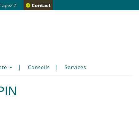
 Tapez 2
Contact
nte
Conseils
Services
pin