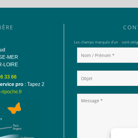
IÈRE
CON
Les champs marqués d’un
*
sont oblig
aud
SE-MER
R-LOIRE
06 33 66
ervice pro
: Tapez 2
ripoche.fr