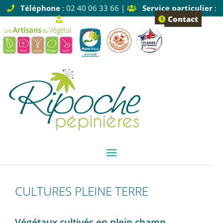
Téléphone
: 02 40 06 33 66 |
Service particulier
:
Tapez 1 |
Service pro
: Tapez 2
Contact
CULTURES PLEINE TERRE
Végétaux cultivés en plein champ.