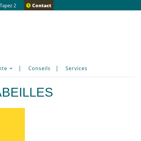
 Tapez 2
Contact
nte
Conseils
Services
Abeilles