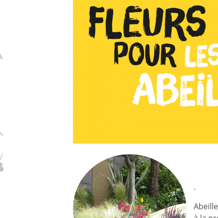
D
.
Abeill
à la p