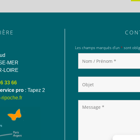
IÈRE
CON
Les champs marqués d’un
*
sont oblig
aud
SE-MER
R-LOIRE
06 33 66
ervice pro
: Tapez 2
ripoche.fr