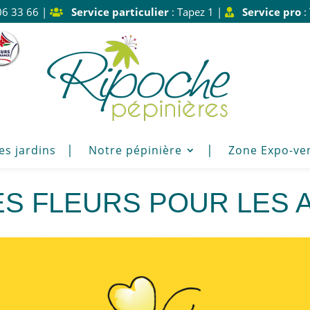
06 33 66 |
Service particulier
: Tapez 1 |
Service pro
:
es jardins
Notre pépinière
Zone Expo-ve
es Fleurs pour les 