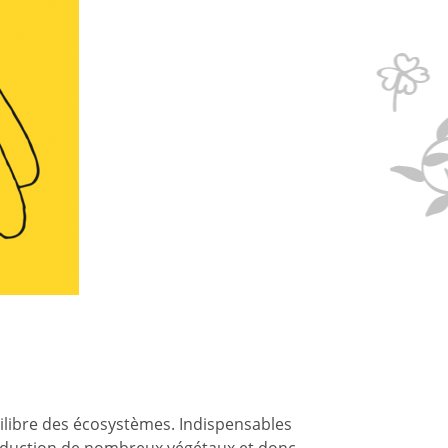
quilibre des écosystèmes. Indispensables
eproduction de nombreux végétaux et donc