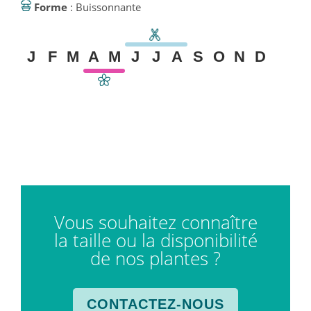
Forme
: Buissonnante
J
F
M
A
M
J
J
A
S
O
N
D
Vous souhaitez connaître
la taille ou la disponibilité
de nos plantes ?
CONTACTEZ-NOUS