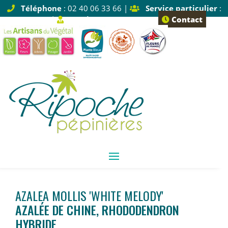
Téléphone
: 02 40 06 33 66 |
Service particulier
:
Tapez 1 |
Service pro
: Tapez 2
Contact
AZALEA MOLLIS 'WHITE MELODY'
AZALÉE DE CHINE, RHODODENDRON
HYBRIDE