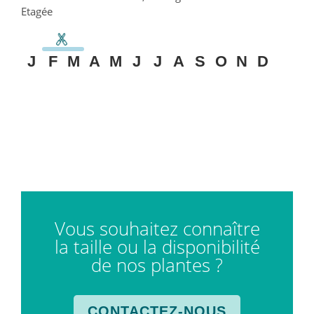
Etagée
J
F
M
A
M
J
J
A
S
O
N
D
Vous souhaitez connaître
la taille ou la disponibilité
de nos plantes ?
CONTACTEZ-NOUS