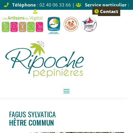
Téléphone
: 02 40 06 33 66 |
Service particulier
:
Tapez 1 |
Service pro
: Tapez 2
Contact
FAGUS SYLVATICA
HÊTRE COMMUN