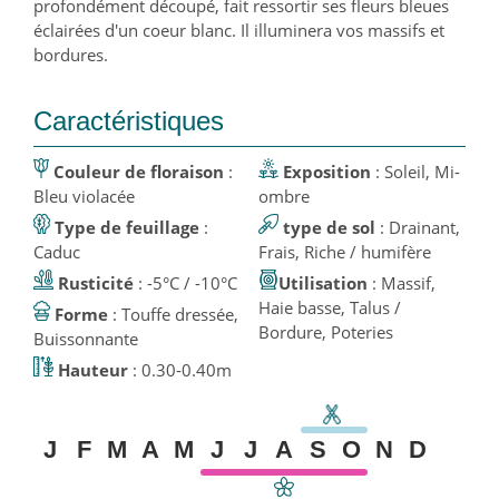
profondément découpé, fait ressortir ses fleurs bleues
éclairées d'un coeur blanc. Il illuminera vos massifs et
bordures.
Caractéristiques
Couleur de floraison
:
Exposition
: Soleil, Mi-
Bleu violacée
ombre
Type de feuillage
:
type de sol
: Drainant,
Caduc
Frais, Riche / humifère
Rusticité
: -5°C / -10°C
Utilisation
: Massif,
Haie basse, Talus /
Forme
: Touffe dressée,
Bordure, Poteries
Buissonnante
Hauteur
: 0.30-0.40m
J
F
M
A
M
J
J
A
S
O
N
D