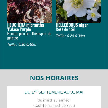
HEUCHERA micrantha
HELLEBORUS niger
'Palace Purple'
Rose de noël
Heuche pourpre, Désespoir du
Taille : 0.20-0.30m
peintre
Taille : 0.30-0.40m
NOS HORAIRES
ER
DU 1
SEPTEMBRE AU 31 MAI
du mardi au samedi
(sauf 1er samedi de Sept)