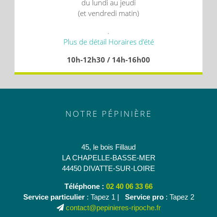
du lundi au jeudi
(et vendredi matin)
.
Plus de détail Horaires d’été
10h-12h30 / 14h-16h00
NOTRE PÉPINIÈRE
45, le bois Fillaud
LA CHAPELLE-BASSE-MER
44450 DIVATTE-SUR-LOIRE
Téléphone :
02 40 06 33 66
Service particulier
: Tapez 1 |
Service pro
: Tapez 2
contact@pepinieres-ripoche.fr