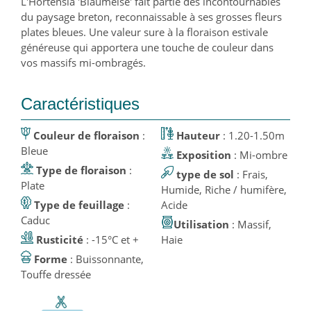
L'Hortensia 'Blaumeise' fait partie des incontournables
du paysage breton, reconnaissable à ses grosses fleurs
plates bleues. Une valeur sure à la floraison estivale
généreuse qui apportera une touche de couleur dans
vos massifs mi-ombragés.
Caractéristiques
Couleur de floraison
:
Hauteur
: 1.20-1.50m
Bleue
Exposition
: Mi-ombre
Type de floraison
:
type de sol
: Frais,
Plate
Humide, Riche / humifère,
Type de feuillage
:
Acide
Caduc
Utilisation
: Massif,
Rusticité
: -15°C et +
Haie
Forme
: Buissonnante,
Touffe dressée