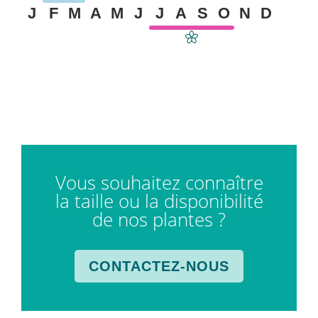
J
F
M
A
M
J
J
A
S
O
N
D
Vous souhaitez connaître
la taille ou la disponibilité
de nos plantes ?
CONTACTEZ-NOUS