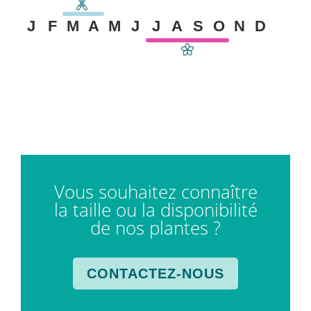
J
F
M
A
M
J
J
A
S
O
N
D
Vous souhaitez connaître
la taille ou la disponibilité
de nos plantes ?
CONTACTEZ-NOUS