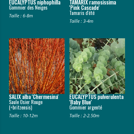
EUCALYPTUS niphophilla
TAMARIX ramosissima
'Pink Cascade'
Gommier des Neiges
Tamaris d'été
Taille : 6-8m
Taille : 3-4m
SALIX alba 'Chermesina'
EUCALYPTUS pulverulenta
'Baby Blue'
Saule Osier Rouge
(=britzensis)
Gommier argenté
Taille : 10-12m
Taille : 2-2.50m