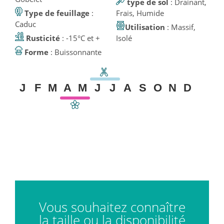
type de sol
: Drainant,
Type de feuillage
:
Frais, Humide
Caduc
Utilisation
: Massif,
Rusticité
: -15°C et +
Isolé
Forme
: Buissonnante
J
F
M
A
M
J
J
A
S
O
N
D
Vous souhaitez connaître
la taille ou la disponibilité