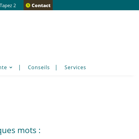
 Tapez 2
Contact
nte
Conseils
Services
ques mots :