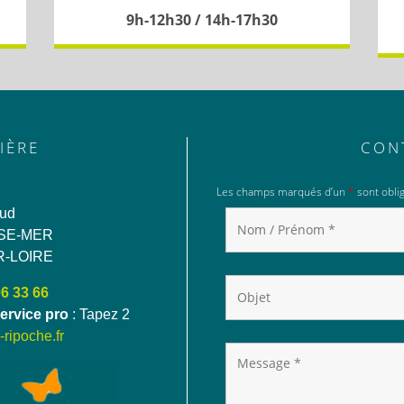
9h-12h30 / 14h-17h30
IÈRE
CON
Les champs marqués d’un
*
sont oblig
aud
SE-MER
R-LOIRE
06 33 66
ervice pro
: Tapez 2
ripoche.fr