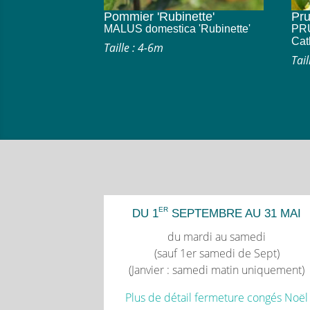
Pommier 'Rubinette'
Pru
MALUS domestica 'Rubinette'
PRU
Cat
Taille : 4-6m
Tail
ER
DU 1
SEPTEMBRE AU 31 MAI
du mardi au samedi
(sauf 1er samedi de Sept)
(Janvier : samedi matin uniquement)
Plus de détail fermeture congés Noël