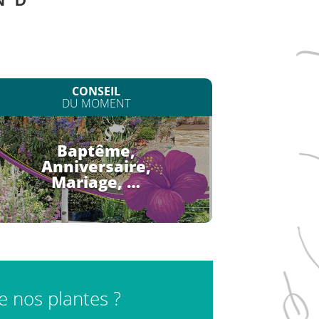
N
D
CONSEIL
DU MOMENT
Baptême,
Anniversaire,
Mariage, …
de nos plantes ?