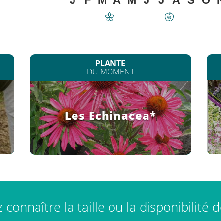
J
F
M
A
M
J
J
A
S
O
PLANTE
DU MOMENT
Les Echinacea*
connaître la taille ou la disponibilité 