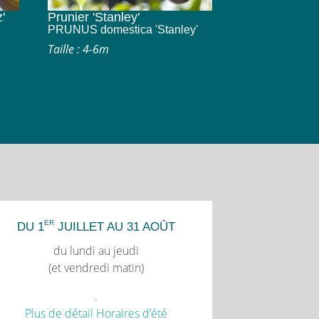
'
Prunier 'Stanley'
PRUNUS domestica 'Stanley'
Taille : 4-6m
ER
DU 1
JUILLET AU 31 AOÛT
du lundi au jeudi
(et vendredi matin)
.
Plus de détail Horaires d’été