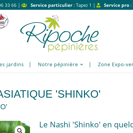
06 33 66 |
Service particulier
: Tapez 1 |
Service pro
:
es jardins
Notre pépinière
Zone Expo-ve
ASIATIQUE 'SHINKO'
O'
Le Nashi 'Shinko' en quel