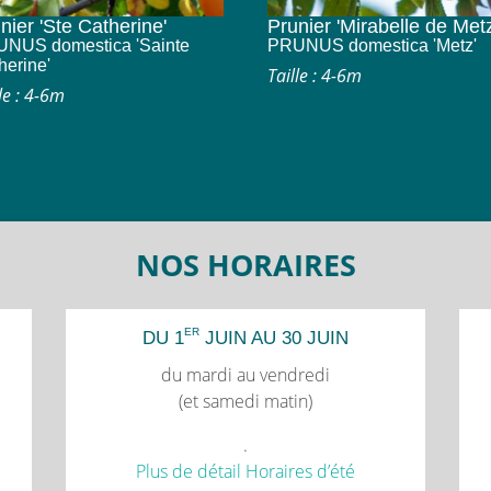
nier 'Ste Catherine'
Prunier 'Mirabelle de Metz
NUS domestica 'Sainte
PRUNUS domestica 'Metz'
herine'
Taille : 4-6m
le : 4-6m
NOS HORAIRES
ER
DU 1
JUIN AU 30 JUIN
du mardi au vendredi
(et samedi matin)
.
Plus de détail Horaires d’été