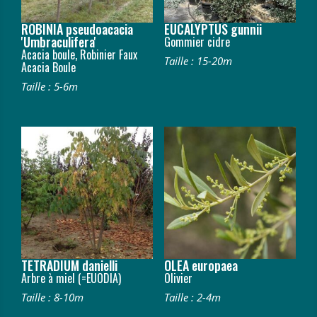
ROBINIA pseudoacacia
EUCALYPTUS gunnii
'Umbraculifera'
Gommier cidre
Acacia boule, Robinier Faux
Taille : 15-20m
Acacia Boule
Taille : 5-6m
TETRADIUM danielli
OLEA europaea
Arbre à miel (=EUODIA)
Olivier
Taille : 8-10m
Taille : 2-4m