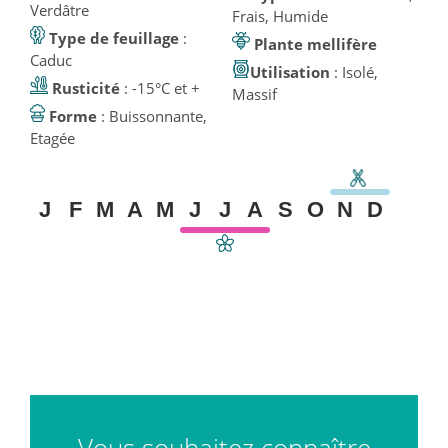
Verdâtre
Frais, Humide
Type de feuillage
:
Plante mellifère
Caduc
Utilisation
: Isolé,
Rusticité
: -15°C et +
Massif
Forme
: Buissonnante,
Etagée
J
F
M
A
M
J
J
A
S
O
N
D
Vous souhaitez connaître