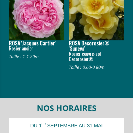
ROSA 'Jacques Cartier'
ROSA Decorosier®
'Suneva'
Rosier ancien
Rosier couvre-sol
Taille : 1-1.20m
Decorosier®
Taille : 0.60-0.80m
NOS HORAIRES
ER
DU 1
SEPTEMBRE AU 31 MAI