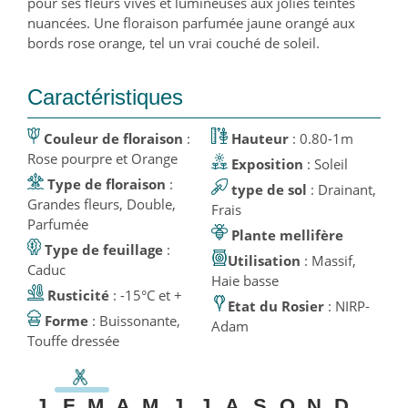
pour ses fleurs vives et lumineuses aux jolies teintes
nuancées. Une floraison parfumée jaune orangé aux
bords rose orange, tel un vrai couché de soleil.
Caractéristiques
Couleur de floraison
:
Hauteur
: 0.80-1m
Rose pourpre et Orange
Exposition
: Soleil
Type de floraison
:
type de sol
: Drainant,
Grandes fleurs, Double,
Frais
Parfumée
Plante mellifère
Type de feuillage
:
Utilisation
: Massif,
Caduc
Haie basse
Rusticité
: -15°C et +
Etat du Rosier
: NIRP-
Forme
: Buissonante,
Adam
Touffe dressée
J
F
M
A
M
J
J
A
S
O
N
D