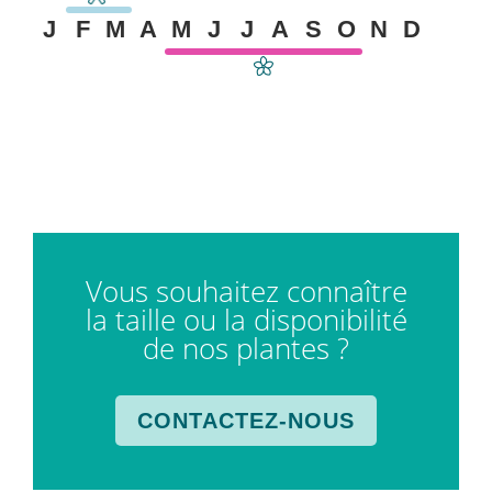
J
F
M
A
M
J
J
A
S
O
N
D
Vous souhaitez connaître
la taille ou la disponibilité
de nos plantes ?
CONTACTEZ-NOUS