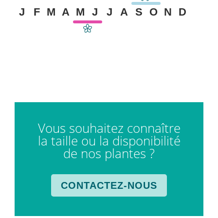
J
F
M
A
M
J
J
A
S
O
N
D
Vous souhaitez connaître
la taille ou la disponibilité
de nos plantes ?
CONTACTEZ-NOUS