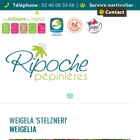
Téléphone
: 02 40 06 33 66 |
Service particulier
:
Tapez 1 |
Service pro
: Tapez 2
Contact
WEIGELA 'STELZNERI'
WEIGELIA