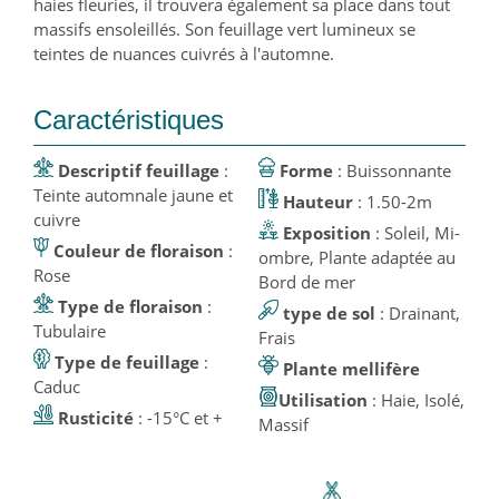
haies fleuries, il trouvera également sa place dans tout
massifs ensoleillés. Son feuillage vert lumineux se
teintes de nuances cuivrés à l'automne.
Caractéristiques
Descriptif feuillage
:
Forme
: Buissonnante
Teinte automnale jaune et
Hauteur
: 1.50-2m
cuivre
Exposition
: Soleil, Mi-
Couleur de floraison
:
ombre, Plante adaptée au
Rose
Bord de mer
Type de floraison
:
type de sol
: Drainant,
Tubulaire
Frais
Type de feuillage
:
Plante mellifère
Caduc
Utilisation
: Haie, Isolé,
Rusticité
: -15°C et +
Massif