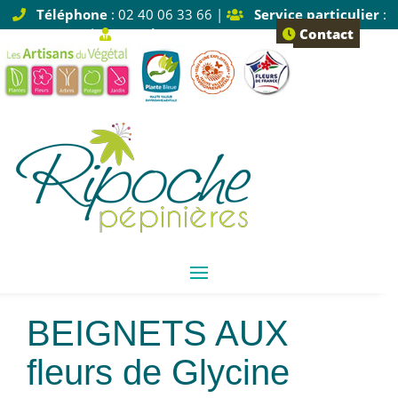
Téléphone
: 02 40 06 33 66 |
Service particulier
:
Tapez 1 |
Service pro
: Tapez 2
Contact
Beignets aux
fleurs de Glycine