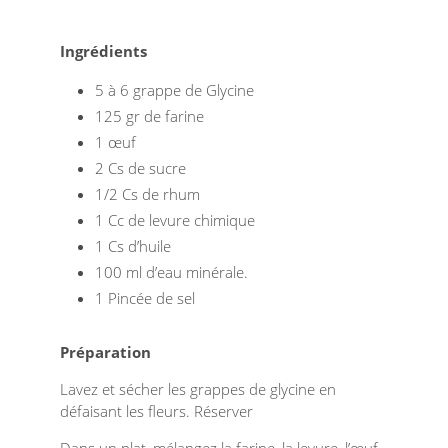
Ingrédients
5 à 6 grappe de Glycine
125 gr de farine
1 œuf
2 Cs de sucre
1/2 Cs de rhum
1 Cc de levure chimique
1 Cs d’huile
100 ml d’eau minérale.
1 Pincée de sel
Préparation
Lavez et sécher les grappes de glycine en
défaisant les fleurs. Réserver
Dans un plat, mélangez la farine, la levure, l’œuf,