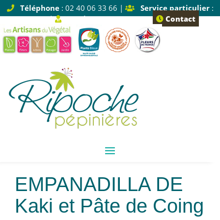
Téléphone
: 02 40 06 33 66 |
Service particulier
:
Tapez 1 |
Service pro
: Tapez 2
Contact
Empanadilla de
Kaki et Pâte de Coing