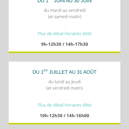
DU 1
JUIN AU 30 JUIN
du mardi au vendredi
(et samedi matin)
.
Plus de détail Horaires d’été
9h-12h30 / 14h-17h30
ER
DU 1
JUILLET AU 31 AOÛT
du lundi au jeudi
(et vendredi matin)
.
Plus de détail Horaires d’été
10h-12h30 / 14h-16h00