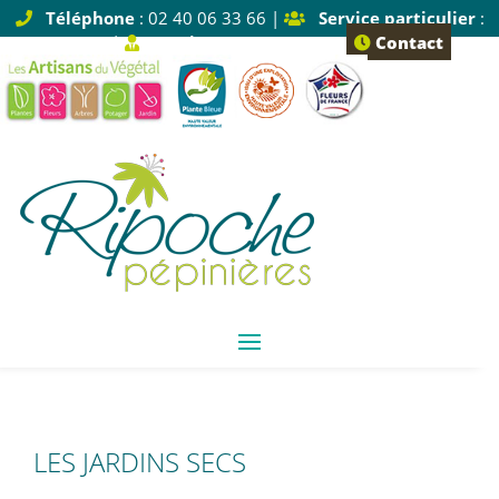
Téléphone
: 02 40 06 33 66 |
Service particulier
:
Tapez 1 |
Service pro
: Tapez 2
Contact
LES JARDINS SECS