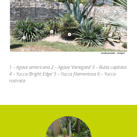
1 – Agave americana
2 – Agave ‘Variegata’
3 – Butia capitata
4 – Yucca ‘Bright Edge’
5 – Yucca filamentosa
6 – Yucca
rostrata