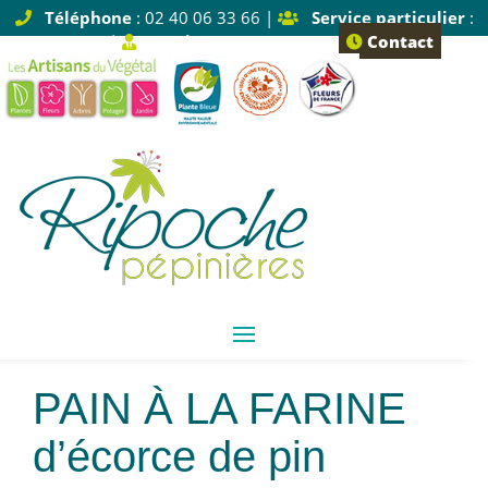
Téléphone
: 02 40 06 33 66 |
Service particulier
:
Tapez 1 |
Service pro
: Tapez 2
Contact
Pain à la farine
d’écorce de pin