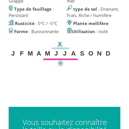
Grappe
mer
Type de feuillage
:
type de sol
: Drainant,
Persistant
Frais, Riche / humifère
Rusticité
: 0°C / -5°C
Plante mellifère
Forme
: Buissonnante
Utilisation
: Isolé
J
F
M
A
M
J
J
A
S
O
N
D
Vous souhaitez connaître