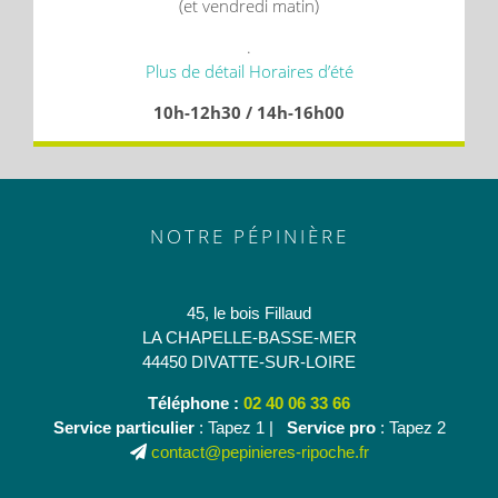
(et vendredi matin)
.
Plus de détail Horaires d’été
10h-12h30 / 14h-16h00
NOTRE PÉPINIÈRE
45, le bois Fillaud
LA CHAPELLE-BASSE-MER
44450 DIVATTE-SUR-LOIRE
Téléphone :
02 40 06 33 66
Service particulier
: Tapez 1 |
Service pro
: Tapez 2
contact@pepinieres-ripoche.fr