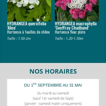
HYDRANGEA quercifolia
HYDRANGEA macrophylla
'Alice'
'Geoffroy Chadbund'
Hortensia à feuilles de chêne
Hortensia fleur plate
Taille : 1.50-2m
Taille : 1.20-1.50m
NOS HORAIRES
ER
DU 1
SEPTEMBRE AU 31 MAI
du mardi au samedi
(sauf 1er samedi de Sept)
(Janvier : samedi matin uniquement)