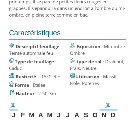
printemps, il se pare de petites fleurs rouges en
grappes. Il s'épanouira dans un endroit à l'ombre ou mi-
ombre, en pleine terre comme en bac.
Caractéristiques
Descriptif feuillage
:
Exposition
: Mi-ombre,
Teinte automnale feu
Ombre
Type de feuillage
:
type de sol
: Drainant,
Caduc
Frais, Neutre
Rusticité
: -15°C et +
Utilisation
: Massif,
Isolé, Poteries
Forme
: Etalée
Hauteur
: 2.50-3m
J
F
M
A
M
J
J
A
S
O
N
D