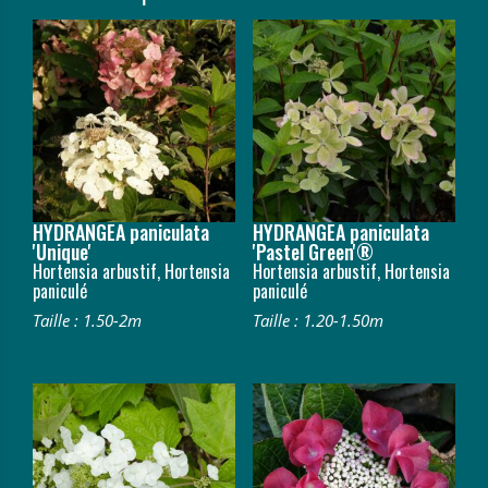
HYDRANGEA paniculata
HYDRANGEA paniculata
'Unique'
'Pastel Green'®
Hortensia arbustif, Hortensia
Hortensia arbustif, Hortensia
paniculé
paniculé
Taille : 1.50-2m
Taille : 1.20-1.50m