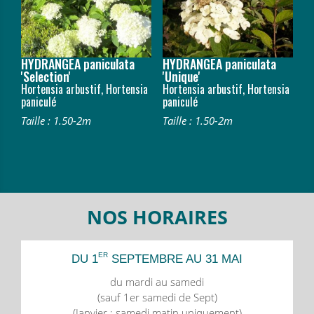
HYDRANGEA paniculata
HYDRANGEA paniculata
'Selection'
'Unique'
Hortensia arbustif, Hortensia
Hortensia arbustif, Hortensia
paniculé
paniculé
Taille : 1.50-2m
Taille : 1.50-2m
NOS HORAIRES
ER
DU 1
SEPTEMBRE AU 31 MAI
du mardi au samedi
(sauf 1er samedi de Sept)
(Janvier : samedi matin uniquement)