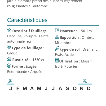
jardin d'ombre prend des nuances légèrement
rougissantes à l'automne.
Caractéristiques
Descriptif feuillage
:
Hauteur
: 1.50-2m
Découpé, Pourpre, Teinte
Exposition
: Ombre,
automnale feu
Mi-ombre
Type de feuillage
:
type de sol
: Drainant,
Caduc
Frais, Acide
Rusticité
: -15°C et +
Utilisation
: Massif,
Forme
: Etagée,
Isolé, Poteries
Retombante / Arquée
J
F
M
A
M
J
J
A
S
O
N
D