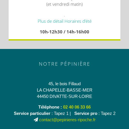
(et vendredi matin)
.
Plus de détail Horaires d’été
10h-12h30 / 14h-16h00
NOTRE PÉPINIÈRE
45, le bois Fillaud
LA CHAPELLE-BASSE-MER
44450 DIVATTE-SUR-LOIRE
Téléphone :
02 40 06 33 66
Service particulier
: Tapez 1 |
Service pro
: Tapez 2
contact@pepinieres-ripoche.fr