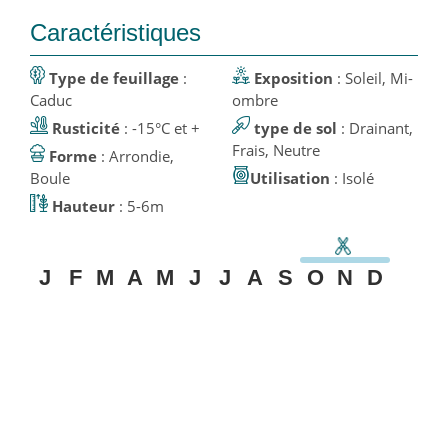
Caractéristiques
Type de feuillage
:
Exposition
: Soleil, Mi-
Caduc
ombre
Rusticité
: -15°C et +
type de sol
: Drainant,
Frais, Neutre
Forme
: Arrondie,
Boule
Utilisation
: Isolé
Hauteur
: 5-6m
J
F
M
A
M
J
J
A
S
O
N
D