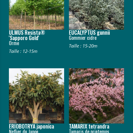
ULMUS Resista®
EUCALYPTUS gunnii
'Sapporo Gold'
Gommier cidre
Orme
Taille : 15-20m
Taille : 12-15m
ERIOBOTRYA japonica
TAMARIX tetrandra
Neflier du Japon
Tamaris de printemps