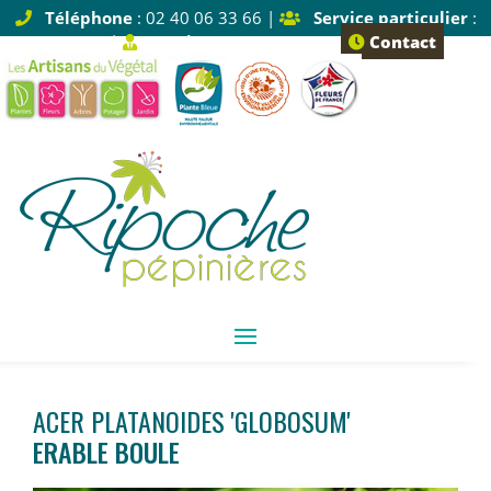
Téléphone
: 02 40 06 33 66 |
Service particulier
:
Tapez 1 |
Service pro
: Tapez 2
Contact
ACER PLATANOIDES 'GLOBOSUM'
ERABLE BOULE