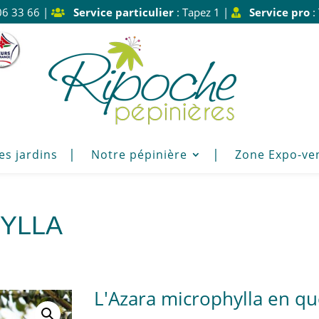
06 33 66 |
Service particulier
: Tapez 1 |
Service pro
:
es jardins
Notre pépinière
Zone Expo-ve
YLLA
L'Azara microphylla en qu