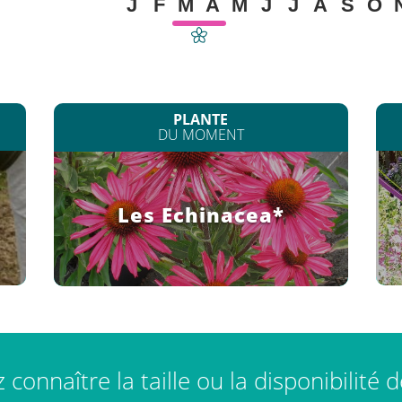
J
F
M
A
M
J
J
A
S
O
PLANTE
DU MOMENT
Les Echinacea*
connaître la taille ou la disponibilité 