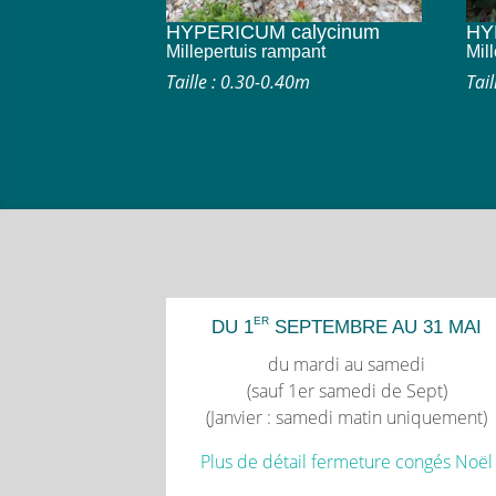
HYPERICUM calycinum
HY
Millepertuis rampant
Mil
Taille : 0.30-0.40m
Tai
ER
DU 1
SEPTEMBRE AU 31 MAI
du mardi au samedi
(sauf 1er samedi de Sept)
(Janvier : samedi matin uniquement)
Plus de détail fermeture congés Noël