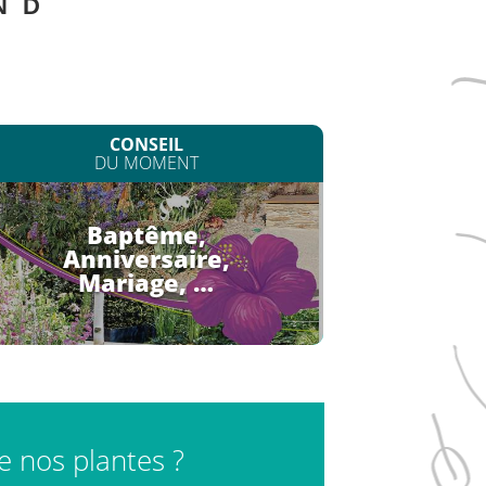
N
D
CONSEIL
DU MOMENT
Baptême,
Anniversaire,
Mariage, …
de nos plantes ?