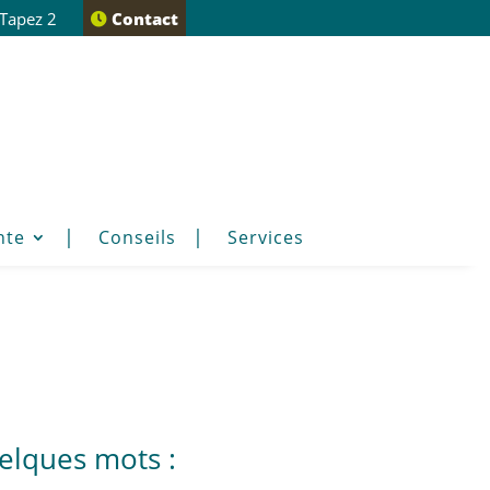
 Tapez 2
Contact
nte
Conseils
Services
elques mots :