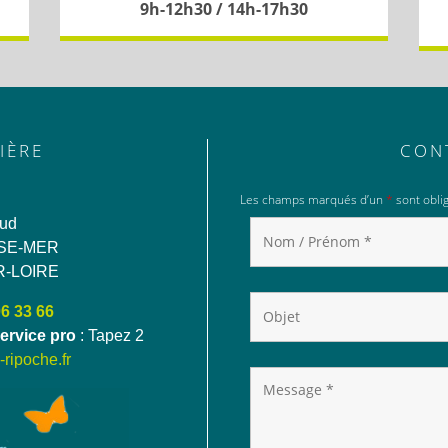
9h-12h30 / 14h-17h30
IÈRE
CON
Les champs marqués d’un
*
sont oblig
aud
SE-MER
R-LOIRE
06 33 66
ervice pro
: Tapez 2
ripoche.fr