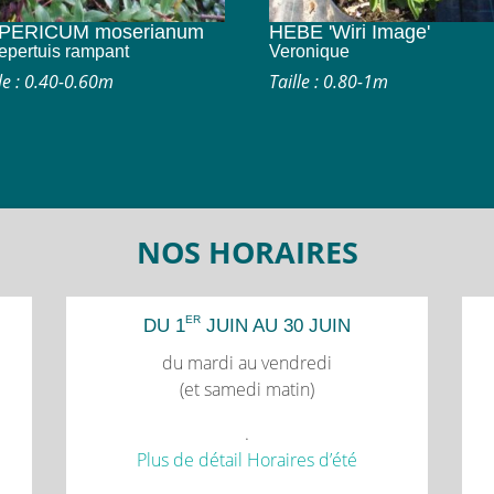
PERICUM moserianum
HEBE 'Wiri Image'
lepertuis rampant
Veronique
lle : 0.40-0.60m
Taille : 0.80-1m
NOS HORAIRES
ER
DU 1
JUIN AU 30 JUIN
du mardi au vendredi
(et samedi matin)
.
Plus de détail Horaires d’été