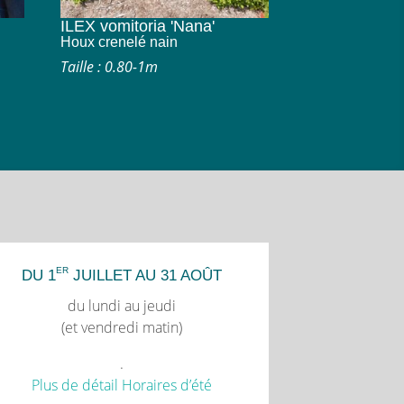
ILEX vomitoria 'Nana'
Houx crenelé nain
Taille : 0.80-1m
ER
DU 1
JUILLET AU 31 AOÛT
du lundi au jeudi
(et vendredi matin)
.
Plus de détail Horaires d’été