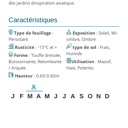
des jardins dinspiration asiatique.
Caractéristiques
Type de feuillage
:
Exposition
: Soleil, Mi-
Persistant
ombre, Ombre
Rusticité
: -15°C et +
type de sol
: Frais,
Humide
Forme
: Touffe dressée,
Buissonnante, Retombante
Utilisation
: Massif,
/ Arquée
Haie, Poteries
Hauteur
: 0.60-0.80m
J
F
M
A
M
J
J
A
S
O
N
D