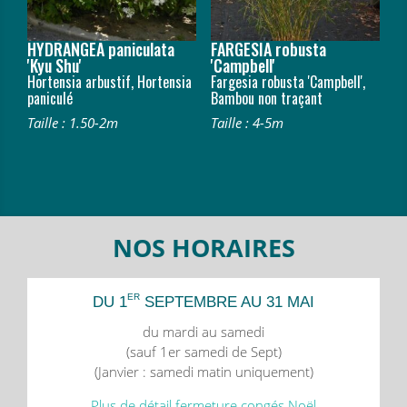
HYDRANGEA paniculata
FARGESIA robusta
'Kyu Shu'
'Campbell'
Hortensia arbustif, Hortensia
Fargesia robusta 'Campbell',
paniculé
Bambou non traçant
Taille : 1.50-2m
Taille : 4-5m
NOS HORAIRES
ER
DU 1
SEPTEMBRE AU 31 MAI
du mardi au samedi
(sauf 1er samedi de Sept)
(Janvier : samedi matin uniquement)
Plus de détail fermeture congés Noël