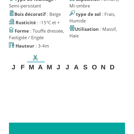
Semi-persistant
Mi-ombre
Bois décoratif
: Beige
type de sol
: Frais,
Humide
Rusticité
: -15°C et +
Utilisation
: Massif,
Forme
: Touffe dressée,
Haie
Fastigiée / Erigée
Hauteur
: 3-4m
J
F
M
A
M
J
J
A
S
O
N
D