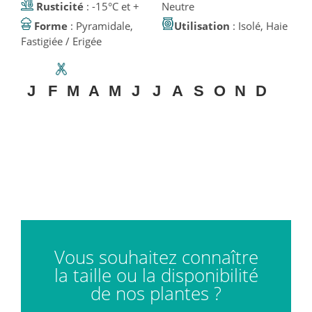
Rusticité
: -15°C et +
Neutre
Forme
: Pyramidale,
Utilisation
: Isolé, Haie
Fastigiée / Erigée
J
F
M
A
M
J
J
A
S
O
N
D
Vous souhaitez connaître
la taille ou la disponibilité
de nos plantes ?