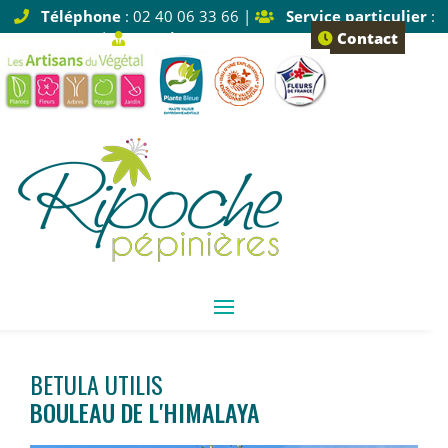
Téléphone
: 02 40 06 33 66 |
Service particulier
:
Tapez 1 |
Service pro
: Tapez 2
Contact
BETULA UTILIS
BOULEAU DE L'HIMALAYA