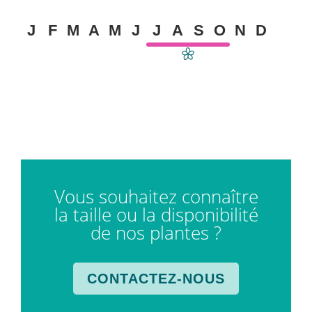
J
F
M
A
M
J
J
A
S
O
N
D
Vous souhaitez connaître
la taille ou la disponibilité
de nos plantes ?
CONTACTEZ-NOUS