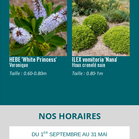
HEBE 'White Princess'
ILEX vomitoria 'Nana'
Veronique
Houx crenelé nain
Taille : 0.60-0.80m
Taille : 0.80-1m
NOS HORAIRES
ER
DU 1
SEPTEMBRE AU 31 MAI