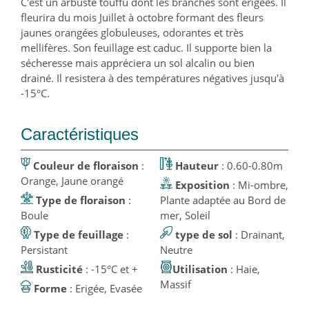
C'est un arbuste touffu dont les branches sont érigées. Il
fleurira du mois Juillet à octobre formant des fleurs
jaunes orangées globuleuses, odorantes et très
mellifères. Son feuillage est caduc. Il supporte bien la
sécheresse mais appréciera un sol alcalin ou bien
drainé. Il resistera à des températures négatives jusqu'à
-15°C.
Caractéristiques
Couleur de floraison
:
Hauteur
: 0.60-0.80m
Orange, Jaune orangé
Exposition
: Mi-ombre,
Type de floraison
:
Plante adaptée au Bord de
Boule
mer, Soleil
Type de feuillage
:
type de sol
: Drainant,
Persistant
Neutre
Rusticité
: -15°C et +
Utilisation
: Haie,
Massif
Forme
: Erigée, Evasée